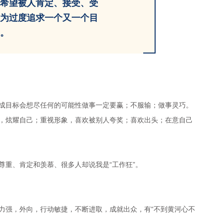
希望被人肯定、接受、受
为过度追求一个又一个目
”。
成目标会想尽任何的可能性做事一定要赢；不服输；做事灵巧。
，炫耀自己；重视形象，喜欢被别人夸奖；喜欢出头；在意自己
重、肯定和羡慕、很多人却说我是“工作狂”。
力强，外向，行动敏捷，不断进取，成就出众，有“不到黄河心不