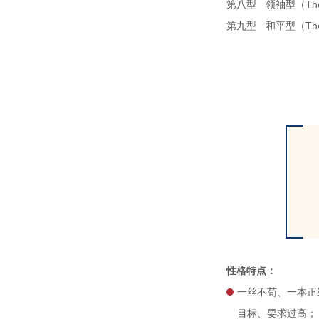
第八型
领袖型（Th
第九型
和平型（Th
性格特点：
一丝不苟、一本正
目标、要求过高；