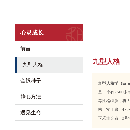
心灵成长
前言
九型人格
九型人格
金钱种子
九型人格学（Ennea
是一个有2500
静心方法
等性格特质，将人
格：实干者 ; 4
遇见生命
享乐主义者 ; 8