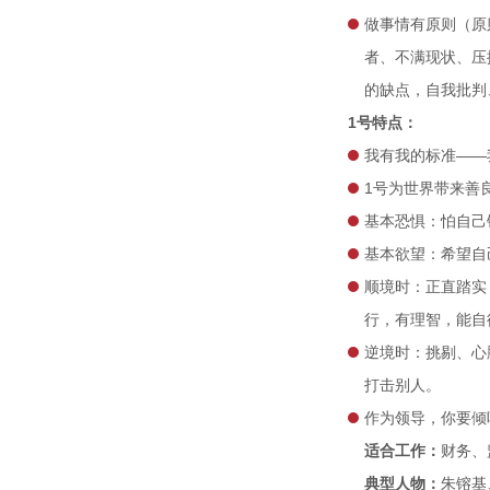
做事情有原则（原
者、不满现状、压
的缺点，自我批判
1号特点：
我有我的标准——
1号为世界带来善
基本恐惧：怕自己
基本欲望：希望自
顺境时：正直踏实
行，有理智，能自
逆境时：挑剔、心
打击别人。
作为领导，你要倾
适合工作：
财务、
典型人物：
朱镕基