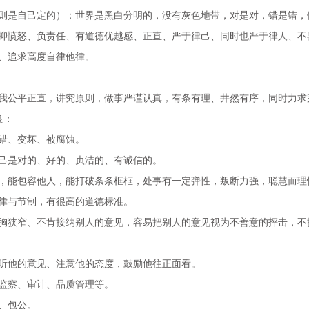
则是自己定的）：世界是黑白分明的，没有灰色地带，对是对，错是错，
抑愤怒、负责任、有道德优越感、正直、严于律己、同时也严于律人、不
、追求高度自律他律。
我公平正直，讲究原则，做事严谨认真，有条有理、井然有序，同时力求
良：
错、变坏、被腐蚀。
己是对的、好的、贞洁的、有诚信的。
，能包容他人，能打破条条框框，处事有一定弹性，叛断力强，聪慧而理
律与节制，有很高的道德标准。
胸狭窄、不肯接纳别人的意见，容易把别人的意见视为不善意的抨击，不
听他的意见、注意他的态度，鼓励他往正面看。
监察、审计、品质管理等。
、包公。