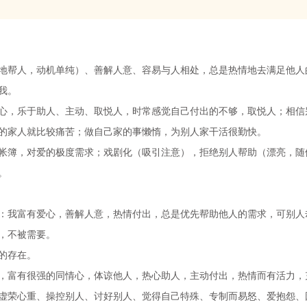
地帮人，动机单纯）、善解人意、容易与人相处，总是热情地去满足他人
我。
心，乐于助人、主动、取悦人，时常感觉自己付出的不够，取悦人；相信
的家人就比较痛苦；做自己家的事懒惰，为别人家干活很勤快。
帐簿，对爱的极度需求；戏剧化（吸引注意），拒绝别人帮助（漂亮，随
。
：我富有爱心，善解人意，热情付出，总是优先帮助他人的需求，可别人
，不被需要。
的存在。
，富有很强的同情心，体谅他人，热心助人，主动付出，热情而有活力，
虚荣心重、操控别人、讨好别人、觉得自己特殊、专制而易怒、爱抱怨、