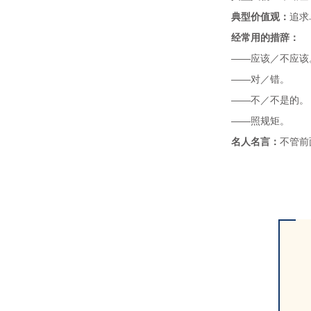
典型价值观：
追求
经常用的措辞：
——应该／不应该
——对／错。
——不／不是的。
——照规矩。
名人名言：
不管前