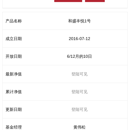
产品名称
和盛丰悦1号
成立日期
2016-07-12
开放日期
6/12月的10日
最新净值
登陆可见
累计净值
登陆可见
更新日期
登陆可见
基金经理
黄伟松